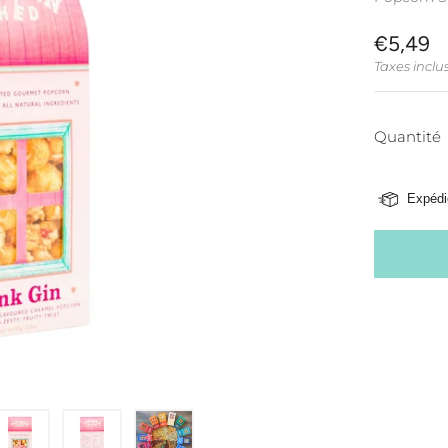
PRIX
€5,49
RÉGULI
Taxes inclu
Quantité
Expédi