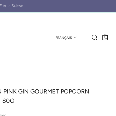
E et la Suisse
Pa
Reche
RE
LANG
FRANÇAIS
 PINK GIN GOURMET POPCORN
- 80G
Shed