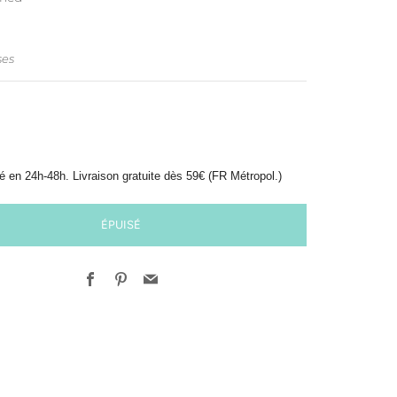
ER
ses
é en 24h-48h. Livraison gratuite dès 59€ (FR Métropol.)
ÉPUISÉ
Facebook
Pinterest
Email