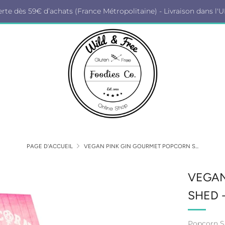
erte dès 59€ d’achats (France Métropolitaine) - Livraison dans l'U
PAGE D'ACCUEIL
VEGAN PINK GIN GOURMET POPCORN S...
VEGAN
SHED 
Popcorn 