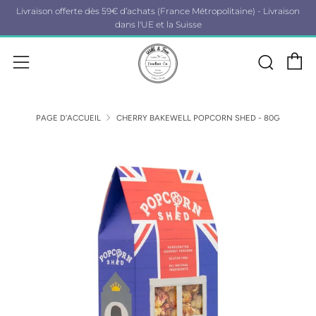
Livraison offerte dès 59€ d’achats (France Métropolitaine) - Livraison
dans l'UE et la Suisse
P
Rech
Menu
PAGE D'ACCUEIL
CHERRY BAKEWELL POPCORN SHED - 80G