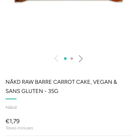
NÃKD RAW BARRE CARROT CAKE, VEGAN &
SANS GLUTEN - 35G
Nãkd
PRIX
€1,79
RÉGULIER
Taxes incluses